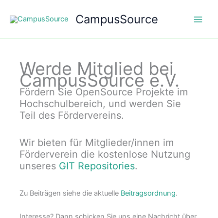
Zum
CampusSource
Inhalt
springen
Werde Mitglied bei
CampusSource e.V.
Fördern Sie OpenSource Projekte im
Hochschulbereich, und werden Sie
Teil des Fördervereins.
Wir bieten für Mitglieder/innen im
Förderverein die kostenlose Nutzung
unseres
GIT Repositories
.
Zu Beiträgen siehe die aktuelle
Beitragsordnung
.
Interesse? Dann schicken Sie uns eine Nachricht über