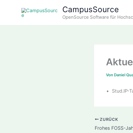
Zum
CampusSource
Inhalt
OpenSource Software für Hochs
springen
Aktue
Von
Daniel Q
Stud.IP-
ZURÜCK
Frohes FOSS-Ja